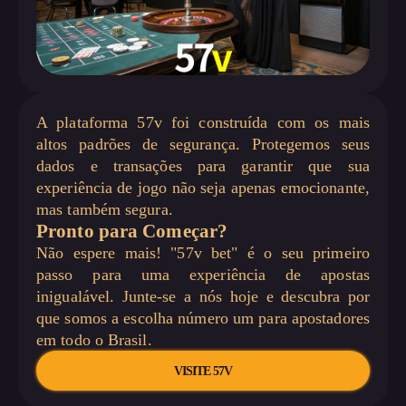
A plataforma 57v foi construída com os mais
altos padrões de segurança. Protegemos seus
dados e transações para garantir que sua
experiência de jogo não seja apenas emocionante,
mas também segura.
Pronto para Começar?
Não espere mais! "57v bet" é o seu primeiro
passo para uma experiência de apostas
inigualável. Junte-se a nós hoje e descubra por
que somos a escolha número um para apostadores
em todo o Brasil.
VISITE 57V