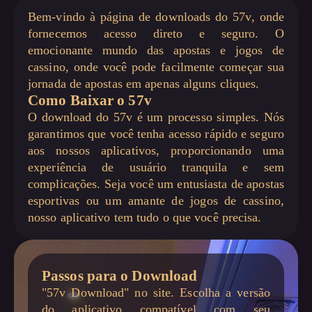
Bem-vindo à página de downloads do 57v, onde
fornecemos acesso direto e seguro. O
emocionante mundo das apostas e jogos de
cassino, onde você pode facilmente começar sua
jornada de apostas em apenas alguns cliques.
Como Baixar o 57v
O download do 57v é um processo simples. Nós
garantimos que você tenha acesso rápido e seguro
aos nossos aplicativos, proporcionando uma
experiência de usuário tranquila e sem
complicações. Seja você um entusiasta de apostas
esportivas ou um amante de jogos de cassino,
nosso aplicativo tem tudo o que você precisa.
Passos para o Download
"57v Download" no site. Escolha a versão
do aplicativo compatível com seu