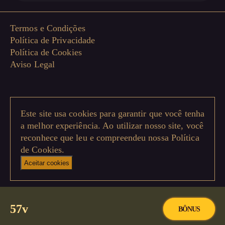
Termos e Condições
Política de Privacidade
Política de Cookies
Aviso Legal
Este site usa cookies para garantir que você tenha
a melhor experiência. Ao utilizar nosso site, você
reconhece que leu e compreendeu nossa
Política
de Cookies
.
Aceitar cookies
57v
BÔNUS