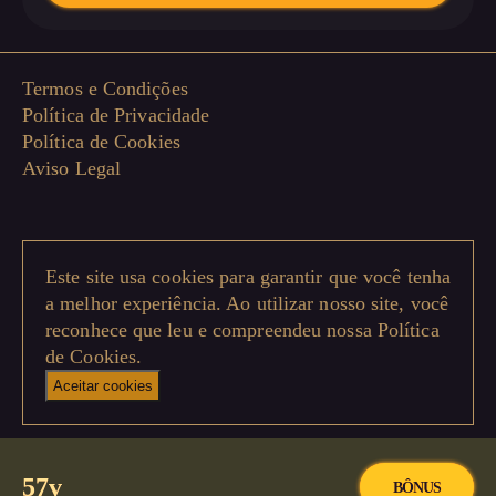
Termos e Condições
Política de Privacidade
Política de Cookies
Aviso Legal
Este site usa cookies para garantir que você tenha
a melhor experiência. Ao utilizar nosso site, você
reconhece que leu e compreendeu nossa
Política
de Cookies
.
Aceitar cookies
57v
BÔNUS