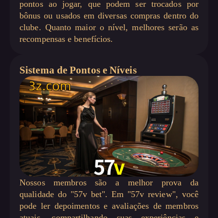
pontos ao jogar, que podem ser trocados por
bônus ou usados em diversas compras dentro do
clube. Quanto maior o nível, melhores serão as
recompensas e benefícios.
Sistema de Pontos e Níveis
Nossos membros são a melhor prova da
qualidade do "57v bet". Em "57v review", você
pode ler depoimentos e avaliações de membros
atuais, compartilhando suas experiências e