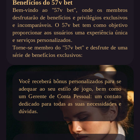
Benefícios do 57v bet
Bem-vindo ao "57v bet", onde os membros
desfrutarão de benefícios e privilégios exclusivos
e incomparáveis. O 57v bet tem como objetivo
proporcionar aos usuários uma experiência única
e serviços personalizados.
Torne-se membro do "57v bet" e desfrute de uma
série de benefícios exclusivos:
Você receberá bônus personalizados para se
adequar ao seu estilo de jogo, bem como
um Gerente de Conta Pessoal: um contato
dedicado para todas as suas necessidades e
dúvidas.